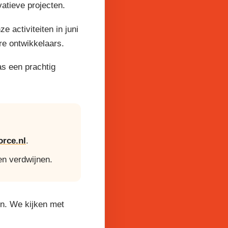
atieve projecten.
activiteiten in juni
re ontwikkelaars.
as een prachtig
rce.nl
.
en verdwijnen.
en. We kijken met