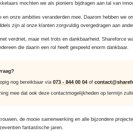
elaars mochten we als pioniers bijdragen aan tal van innov
 en onze ambities veranderden mee. Daarom hebben we onze 
ddels zijn al onze klanten zorgvuldig overgedragen aan ande
 met verdriet, maar met trots en dankbaarheid. Shareforce w
iedereen die daarin een rol heeft gespeeld enorm dankbaar.
vraag?
lopig nog bereikbaar via
073 - 844 00 04
of
contact@sharefo
ning mee dat ook deze contactmogelijkheden op termijn zull
trouwen, de mooie samenwerking en alle bijzondere project
 zeventien fantastische jaren.