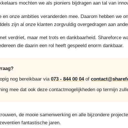
elaars mochten we als pioniers bijdragen aan tal van innov
 en onze ambities veranderden mee. Daarom hebben we onze 
ddels zijn al onze klanten zorgvuldig overgedragen aan ande
 met verdriet, maar met trots en dankbaarheid. Shareforce w
iedereen die daarin een rol heeft gespeeld enorm dankbaar.
vraag?
lopig nog bereikbaar via
073 - 844 00 04
of
contact@sharefo
ning mee dat ook deze contactmogelijkheden op termijn zull
trouwen, de mooie samenwerking en alle bijzondere project
 zeventien fantastische jaren.