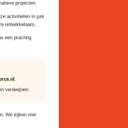
atieve projecten.
activiteiten in juni
re ontwikkelaars.
as een prachtig
rce.nl
.
en verdwijnen.
en. We kijken met