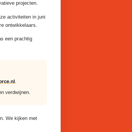
atieve projecten.
activiteiten in juni
re ontwikkelaars.
as een prachtig
rce.nl
.
en verdwijnen.
en. We kijken met