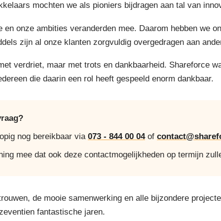
elaars mochten we als pioniers bijdragen aan tal van innov
 en onze ambities veranderden mee. Daarom hebben we onze 
ddels zijn al onze klanten zorgvuldig overgedragen aan ande
 met verdriet, maar met trots en dankbaarheid. Shareforce w
iedereen die daarin een rol heeft gespeeld enorm dankbaar.
vraag?
lopig nog bereikbaar via
073 - 844 00 04
of
contact@sharefo
ning mee dat ook deze contactmogelijkheden op termijn zull
trouwen, de mooie samenwerking en alle bijzondere project
 zeventien fantastische jaren.