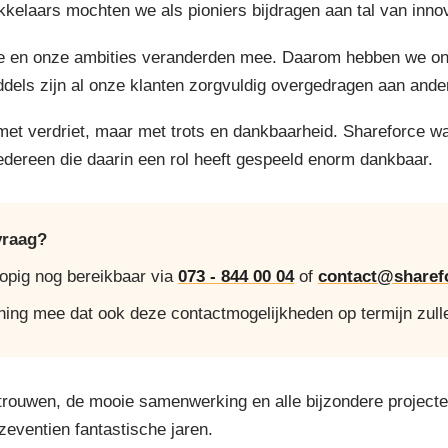
elaars mochten we als pioniers bijdragen aan tal van innov
 en onze ambities veranderden mee. Daarom hebben we onze 
ddels zijn al onze klanten zorgvuldig overgedragen aan ande
 met verdriet, maar met trots en dankbaarheid. Shareforce w
iedereen die daarin een rol heeft gespeeld enorm dankbaar.
vraag?
lopig nog bereikbaar via
073 - 844 00 04
of
contact@sharefo
ning mee dat ook deze contactmogelijkheden op termijn zull
trouwen, de mooie samenwerking en alle bijzondere project
 zeventien fantastische jaren.