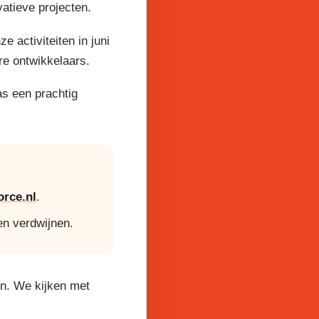
atieve projecten.
activiteiten in juni
re ontwikkelaars.
as een prachtig
rce.nl
.
en verdwijnen.
en. We kijken met