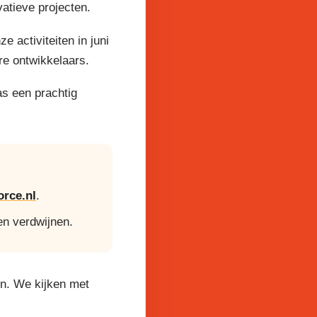
atieve projecten.
activiteiten in juni
re ontwikkelaars.
as een prachtig
rce.nl
.
en verdwijnen.
en. We kijken met