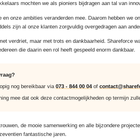
elaars mochten we als pioniers bijdragen aan tal van innov
 en onze ambities veranderden mee. Daarom hebben we onze 
ddels zijn al onze klanten zorgvuldig overgedragen aan ande
 met verdriet, maar met trots en dankbaarheid. Shareforce w
iedereen die daarin een rol heeft gespeeld enorm dankbaar.
vraag?
lopig nog bereikbaar via
073 - 844 00 04
of
contact@sharefo
ning mee dat ook deze contactmogelijkheden op termijn zull
trouwen, de mooie samenwerking en alle bijzondere project
 zeventien fantastische jaren.