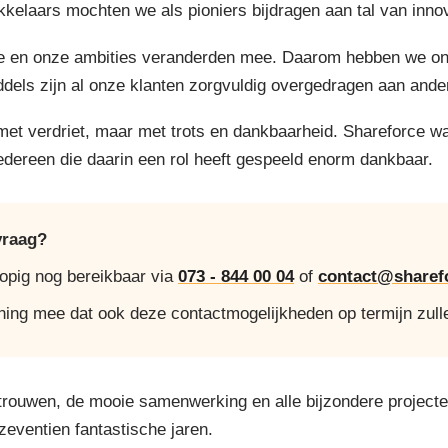
elaars mochten we als pioniers bijdragen aan tal van innov
 en onze ambities veranderden mee. Daarom hebben we onze 
ddels zijn al onze klanten zorgvuldig overgedragen aan ande
 met verdriet, maar met trots en dankbaarheid. Shareforce w
iedereen die daarin een rol heeft gespeeld enorm dankbaar.
vraag?
lopig nog bereikbaar via
073 - 844 00 04
of
contact@sharefo
ning mee dat ook deze contactmogelijkheden op termijn zull
trouwen, de mooie samenwerking en alle bijzondere project
 zeventien fantastische jaren.