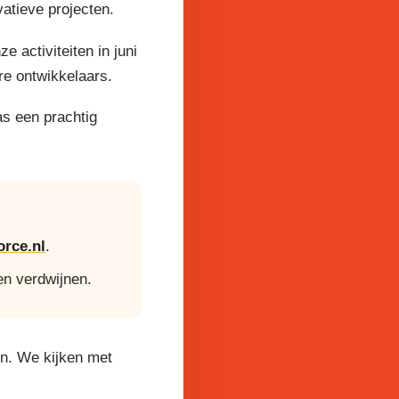
atieve projecten.
activiteiten in juni
re ontwikkelaars.
as een prachtig
rce.nl
.
en verdwijnen.
en. We kijken met