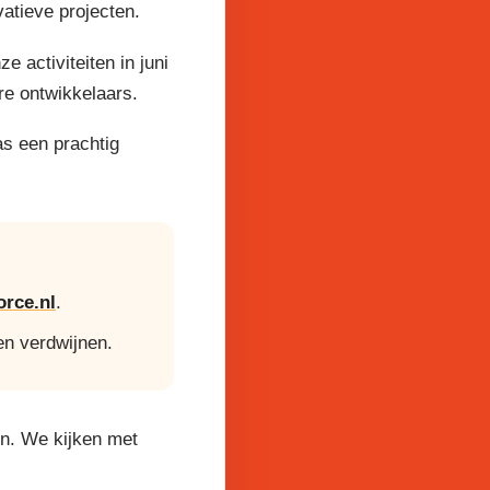
atieve projecten.
activiteiten in juni
re ontwikkelaars.
as een prachtig
rce.nl
.
en verdwijnen.
en. We kijken met