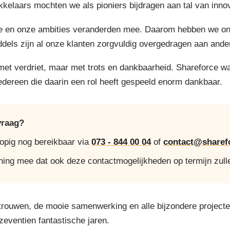
elaars mochten we als pioniers bijdragen aan tal van innov
 en onze ambities veranderden mee. Daarom hebben we onze 
ddels zijn al onze klanten zorgvuldig overgedragen aan ande
 met verdriet, maar met trots en dankbaarheid. Shareforce w
iedereen die daarin een rol heeft gespeeld enorm dankbaar.
vraag?
lopig nog bereikbaar via
073 - 844 00 04
of
contact@sharefo
ning mee dat ook deze contactmogelijkheden op termijn zull
trouwen, de mooie samenwerking en alle bijzondere project
 zeventien fantastische jaren.